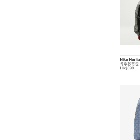
性別
男子
女子
男/女
Nike Herit
兒童年齡段
冬季款背包
HK$399
0-3歲
7歲+
運動
休閒
籃球
戶外