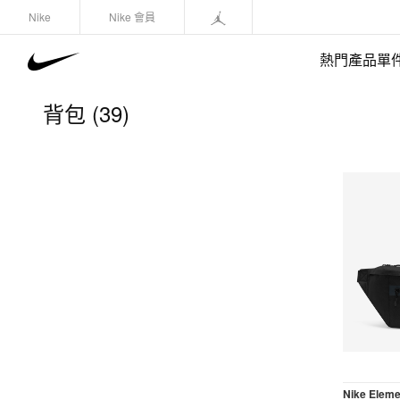
Nike
Nike 會員
熱門產品單
背包 (39)
快速選購
鞋類
運動衛衣/套頭衫
長褲/緊身褲
外套/馬甲
上裝/T-Shirts
短褲
Nike Elem