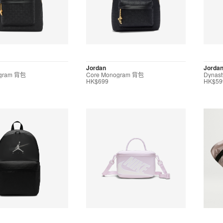
Jordan
Jorda
ogram 背包
Core Monogram 背包
Dynas
HK$699
HK$59