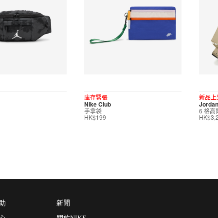
庫存緊張
新品上
Nike Club
Jorda
手拿袋
6 格
HK$199
HK$3,
助
新聞