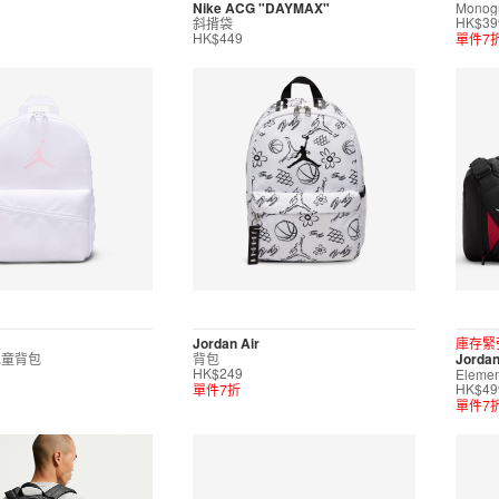
Nike ACG "DAYMAX"
Mono
斜揹袋
HK$39
單件7
HK$449
Jordan Air
庫存緊
l 兒童背包
背包
Jorda
Eleme
HK$249
單件7折
HK$49
單件7