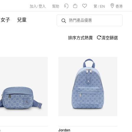
加入
/
登入
幫助
繁
/
EN
香港
女子
兒童
排序方式
熱賣
清空篩選
n
Jordan