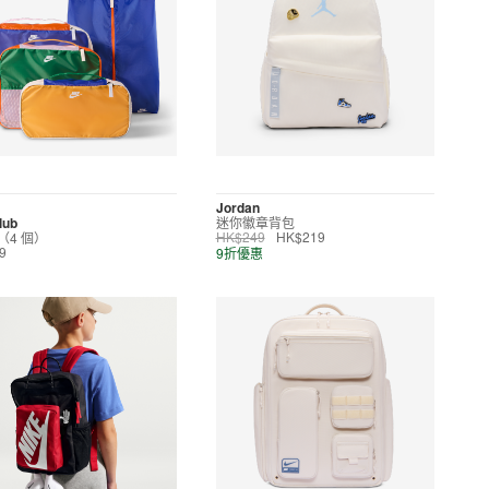
Jordan
lub
迷你徽章背包
（4 個）
HK$249
HK$219
9折優惠
9