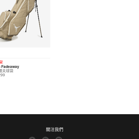
架
n Fadeaway
高爾夫球袋
299
關注我們