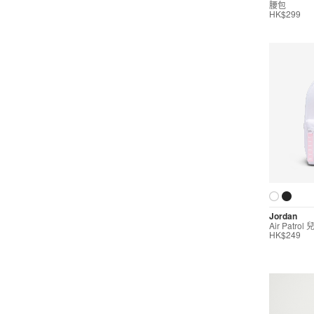
腰包
運動內衣
HK$299
短裙/連身裙
配件/裝備
按價格選購
0
299
599
799
999
∞
產品折扣
Jordan
0
5折
6折
7折
8折
∞
Air Patro
HK$249
產品分類
裝備