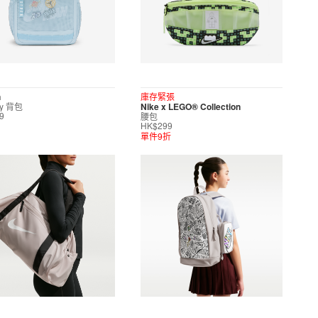
n
庫存緊張
ty 背包
Nike x LEGO® Collection
腰包
9
HK$299
單件9折