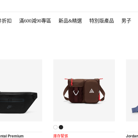
件折扣
滿600減90專區
新品&精選
特別版產品
男子
ental Premium
庫存緊張
Jorda