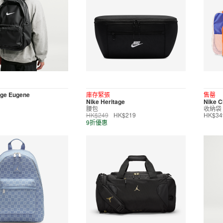
age Eugene
庫存緊張
售罄
Nike Heritage
Nike C
腰包
收納袋
HK$249
HK$219
HK$34
9折優惠