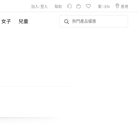
加入
/
登入
幫助
繁
/
EN
香港
女子
兒童