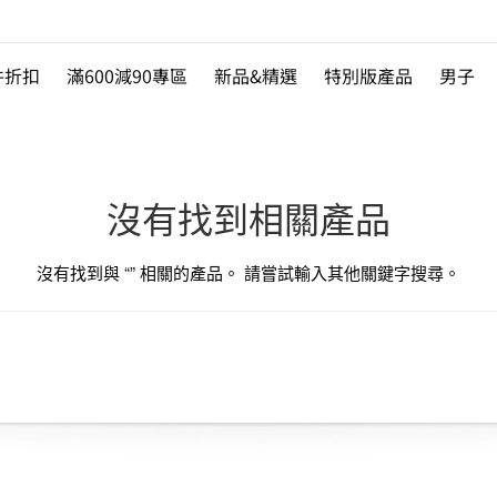
件折扣
滿600減90專區
新品&精選
特別版產品
男子
沒有找到相關產品
沒有找到與 “
” 相關的產品。 請嘗試輸入其他關鍵字搜尋。