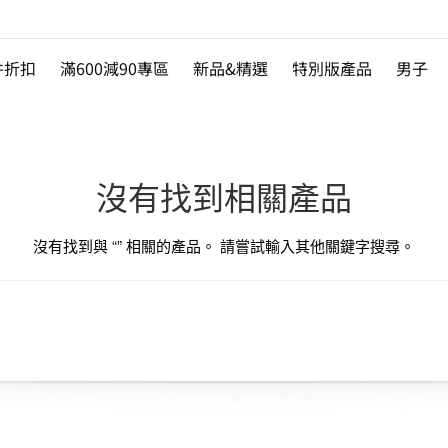
件折扣
滿600減90專區
新品&精選
特別版產品
男子
沒有找到相關產品
沒有找到與 “
” 相關的產品。 請嘗試輸入其他關鍵字搜尋。