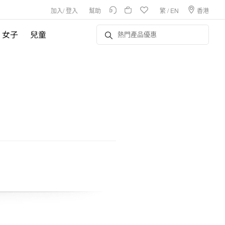
加入
/
登入
幫助
繁
/
EN
香港
女子
兒童