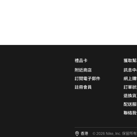
0
5折
6折
7折
8折
∞
產品分類
鞋類
顏色
(1)
禮品卡
獲取幫
附近商店
訊息中
訂閱電子郵件
網上購
註冊會員
訂單狀
尺碼
(3)
退換貨
15
14
13
12
11
配送服
聯絡我
10.5
10
9.5
9
8.5
8
7.5
7
6.5
6
香港
© 2026 Nike, Inc. 保留所