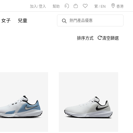
加入
/
登入
幫助
繁
/
EN
香港
女子
兒童
排序方式
清空篩選