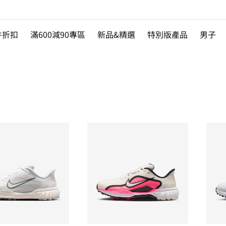
件折扣
滿600減90專區
新品&精選
特別版產品
男子