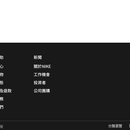
助
新聞
心
關於NIKE
物
工作機會
態
投資者
及退款
公司團購
務
們
分類瀏覽
有權