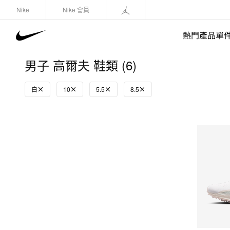
Nike
Nike 會員
熱門產品單
男子 高爾夫 鞋類 (6)
白
10
5.5
8.5
快速選購
(1)
鞋類
運動衛衣/套頭衫
長褲/緊身褲
外套/馬甲
上裝/T-Shirts