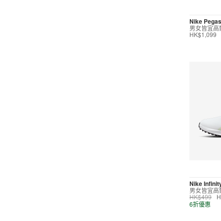
短褲
Nike Pegas
男女皆宜高
運動內衣
HK$1,099
短裙/連身裙
配件/裝備
鞋類
高爾夫
按價格選購
0
299
599
799
999
∞
Nike Infini
男女皆宜高
HK$499
H
產品折扣
6折優惠