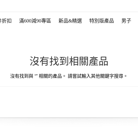
件折扣
滿600減90專區
新品&精選
特別版產品
男子
沒有找到相關產品
沒有找到與 “
” 相關的產品。 請嘗試輸入其他關鍵字搜尋。