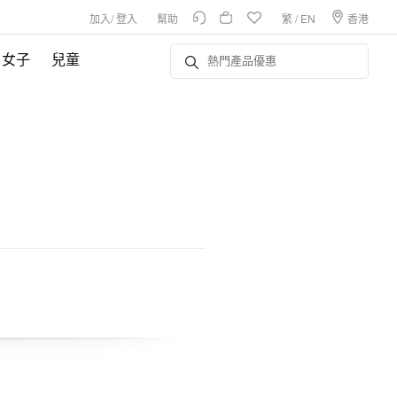
加入
/
登入
幫助
繁
/
EN
香港
女子
兒童