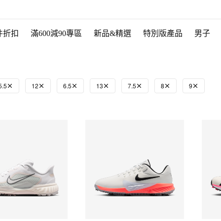
件折扣
滿600減90專區
新品&精選
特別版產品
男子
5.5
12
6.5
13
7.5
8
9