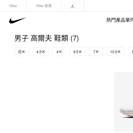
Nike
Nike 會員
熱門產品單
男子 高爾夫 鞋類 (7)
白
4.5
4
9.5
7
10.5
快速選購
(1)
鞋類
運動衛衣/套頭衫
長褲/緊身褲
外套/馬甲
上裝/T-Shirts