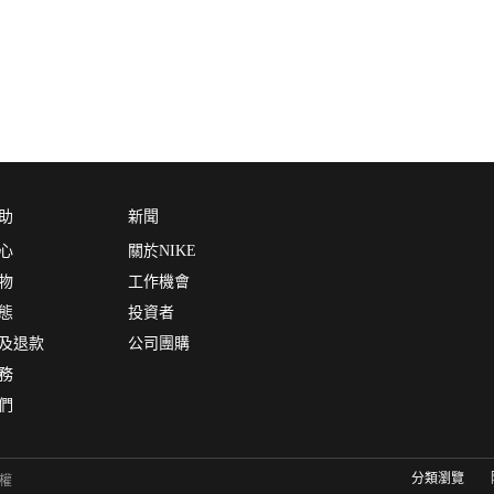
助
新聞
心
關於NIKE
物
工作機會
態
投資者
及退款
公司團購
務
們
分類瀏覽
有權