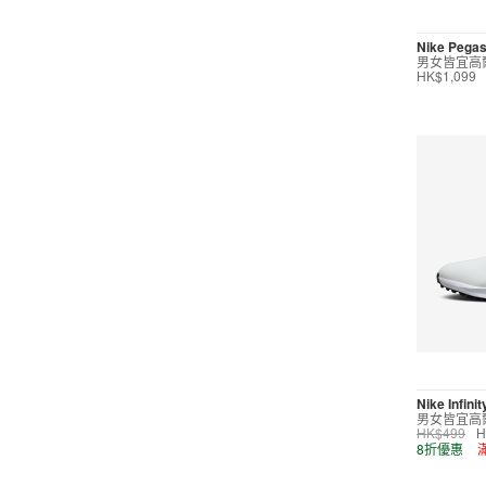
短褲
Nike Pegas
男女皆宜高
運動內衣
HK$1,099
短裙/連身裙
配件/裝備
鞋類
高爾夫
按價格選購
0
299
599
799
999
∞
Nike Infini
男女皆宜高
HK$499
H
產品折扣
8折優惠