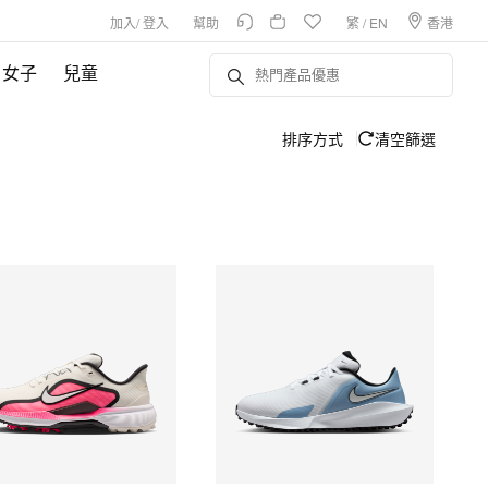
加入
/
登入
幫助
繁
/
EN
香港
女子
兒童
排序方式
清空篩選