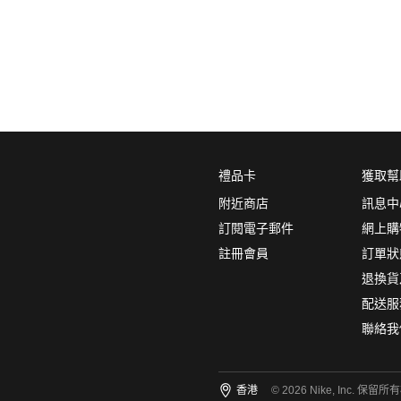
0
5折
6折
7折
8折
∞
產品分類
鞋類
顏色
(1)
禮品卡
獲取幫
附近商店
訊息中
訂閱電子郵件
網上購
註冊會員
訂單狀
尺碼
(12)
退換貨
15
14
13
12
11
配送服
聯絡我
10.5
10
9.5
9
8.5
8
7.5
7
6.5
6
香港
© 2026 Nike, Inc. 保留所