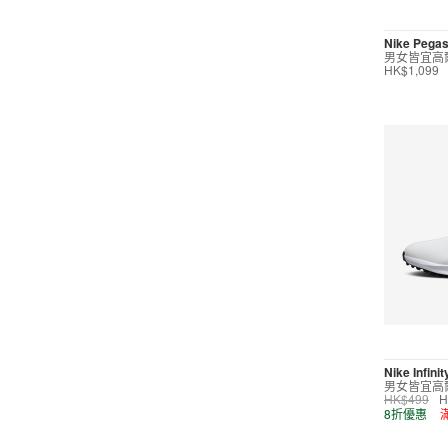
短褲
Nike Pegas
男女皆宜高
運動內衣
HK$1,099
短裙/連身裙
配件/裝備
鞋類
高爾夫
按價格選購
0
299
599
799
999
∞
Nike Infini
男女皆宜高
HK$499
H
產品折扣
8折優惠