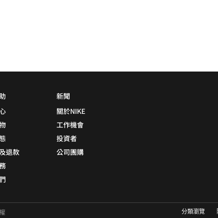
助
新聞
心
關於NIKE
物
工作機會
態
投資者
及退款
公司團購
務
們
分類瀏覽
有權