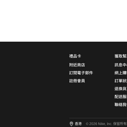
0
5折
6折
7折
8折
∞
產品分類
鞋類
顏色
(1)
禮品卡
獲取幫
附近商店
訊息中
訂閱電子郵件
網上購
註冊會員
訂單狀
尺碼
(10)
退換貨
15
14
13
12
11
配送服
聯絡我
10.5
10
9.5
9
8.5
8
7.5
7
6.5
6
香港
© 2026 Nike, Inc. 保留所