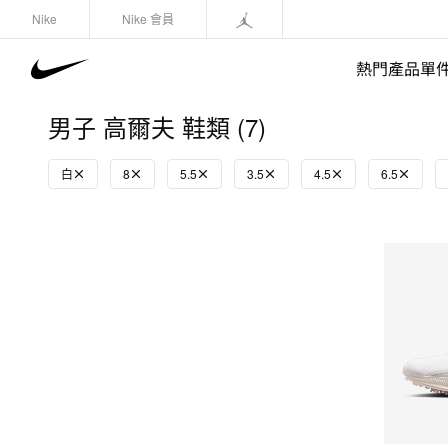
Nike
Nike 會員
熱門產品單
男子 高爾夫 鞋類 (7)
白
8
5.5
3.5
4.5
6.5
快速選購
(1)
鞋類
運動衛衣/套頭衫
長褲/緊身褲
外套/馬甲
上裝/T-Shirts