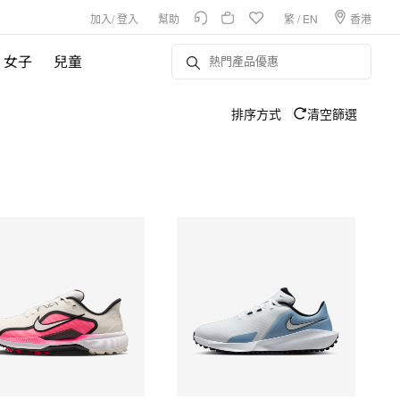
加入
/
登入
幫助
繁
/
EN
香港
女子
兒童
排序方式
清空篩選