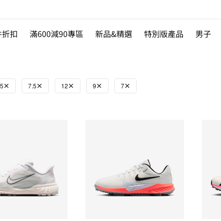
件折扣
滿600減90專區
新品&精選
特別版產品
男子
5
7.5
12
9
7