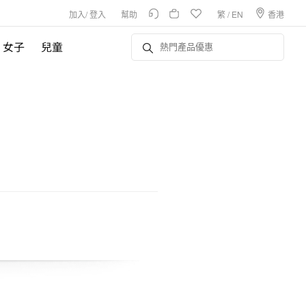
加入
/
登入
幫助
繁
/
EN
香港
女子
兒童