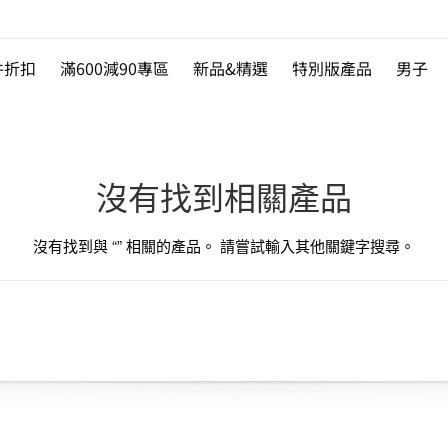
件折扣
滿600減90專區
新品&精選
特別版產品
男子
沒有找到相關產品
沒有找到與 “
” 相關的產品。 請嘗試輸入其他關鍵字搜尋。