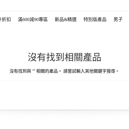
件折扣
滿600減90專區
新品&精選
特別版產品
男子
沒有找到相關產品
沒有找到與 “
” 相關的產品。 請嘗試輸入其他關鍵字搜尋。