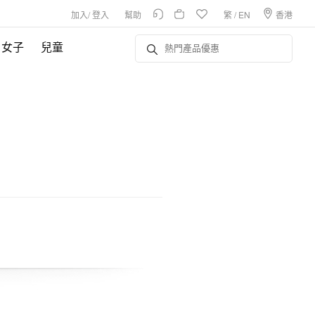
加入
/
登入
幫助
繁
/
EN
香港
女子
兒童