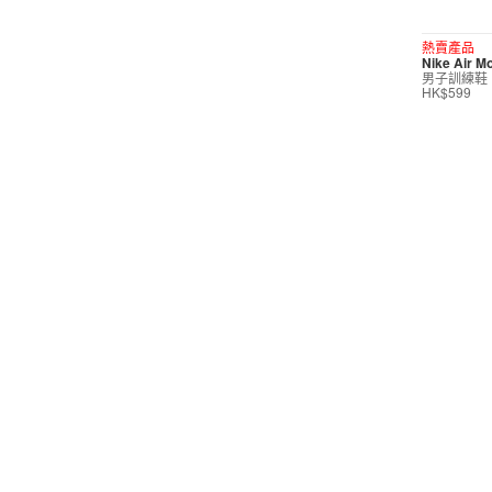
短褲
熱賣產品
Nike Air M
運動內衣
男子訓練鞋
HK$599
短裙/連身裙
配件/裝備
鞋類
休閒
訓練
按價格選購
0
299
599
799
999
∞
產品折扣