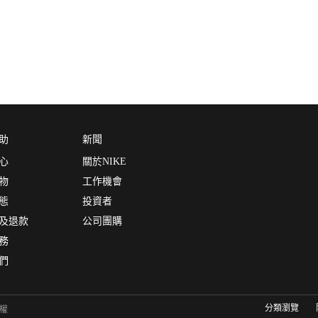
助
新聞
心
關於NIKE
物
工作機會
態
投資者
及退款
公司團購
務
們
分類瀏覽
有權