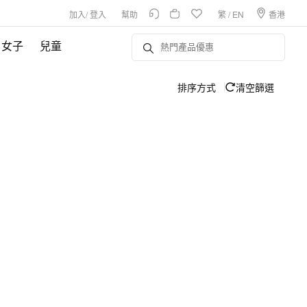
加入
/
登入
幫助
繁
/
EN
香港
女子
兒童
排序方式
清空篩選