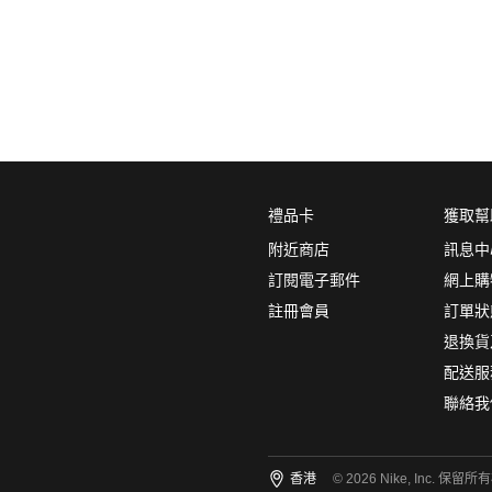
0
5折
6折
7折
8折
∞
產品分類
鞋類
禮品卡
獲取幫
系列
(2)
附近商店
訊息中
Nike Air
訂閱電子郵件
網上購
註冊會員
訂單狀
顏色
(1)
退換貨
配送服
聯絡我
尺碼
(8)
香港
© 2026 Nike, Inc. 保留所