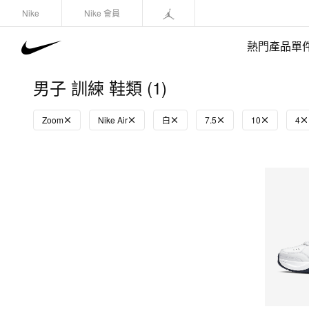
Nike
Nike 會員
熱門產品單
男子 訓練 鞋類 (1)
Zoom
Nike Air
白
7.5
10
4
快速選購
(1)
鞋類
運動衛衣/套頭衫
長褲/緊身褲
外套/馬甲
上裝/T-Shirts