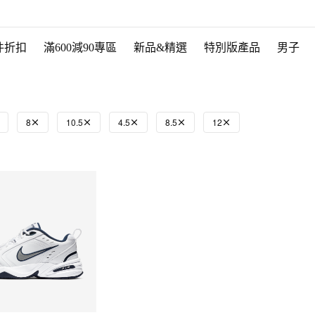
件折扣
滿600減90專區
新品&精選
特別版產品
男子
8
10.5
4.5
8.5
12