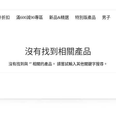
件折扣
滿600減90專區
新品&精選
特別版產品
男子
沒有找到相關產品
沒有找到與 “
” 相關的產品。 請嘗試輸入其他關鍵字搜尋。