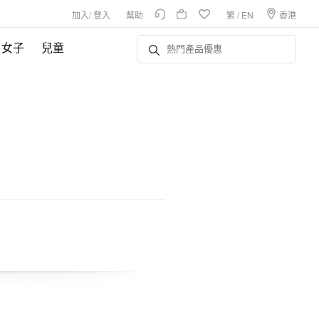
加入
/
登入
幫助
繁
/
EN
香港
女子
兒童