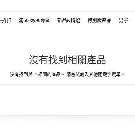
件折扣
滿600減90專區
新品&精選
特別版產品
男子
沒有找到相關產品
沒有找到與 “
” 相關的產品。 請嘗試輸入其他關鍵字搜尋。