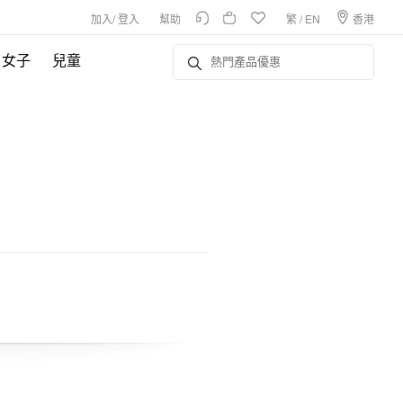
加入
/
登入
幫助
繁
/
EN
香港
女子
兒童