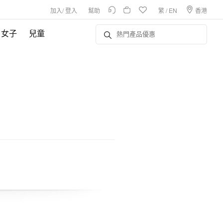
加入
/
登入
幫助
繁
/
EN
香港
女子
兒童