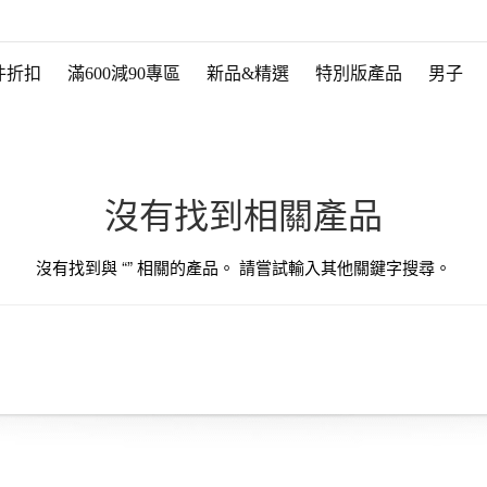
件折扣
滿600減90專區
新品&精選
特別版產品
男子
沒有找到相關產品
沒有找到與 “
” 相關的產品。 請嘗試輸入其他關鍵字搜尋。