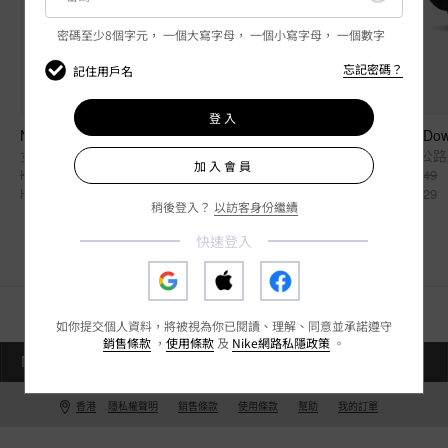
密碼至少8個字元，
一個大寫字母，
一個小寫字母，
一個數字
忘記密碼？
記住用戶名
登入
Nike Offcourt
Nike Dow
女子拖鞋
男子公路
加入會員
HK$279
HK$549
HK$189
HK$329
稍後登入？
以訪客身份繼續
快速登入
如你提交個人資料，將被視為你已閱讀、理解、同意並承諾遵守
銷售條款
，
使用條款
及
Nike網路私隱政策
。
NIKE.COM
EN
附近商店
香港
隱私權聲明
銷售條款
使用條款
幫助
我的訂單