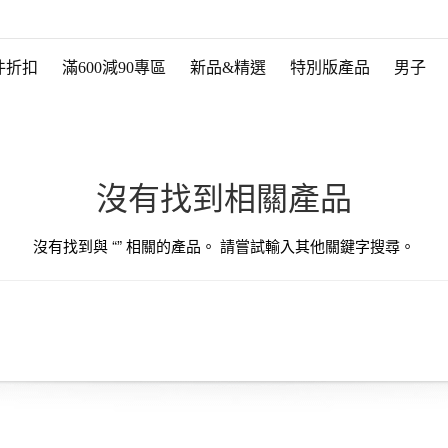
件折扣
滿600減90專區
新品&精選
特別版產品
男子
沒有找到相關產品
沒有找到與 “
” 相關的產品。 請嘗試輸入其他關鍵字搜尋。