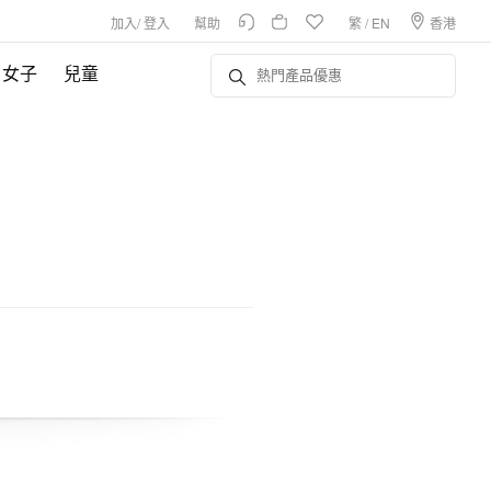
加入
/
登入
幫助
繁
/
EN
香港
女子
兒童