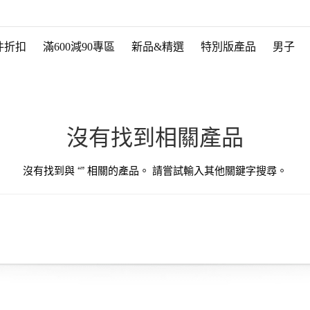
件折扣
滿600減90專區
新品&精選
特別版產品
男子
沒有找到相關產品
沒有找到與 “
” 相關的產品。 請嘗試輸入其他關鍵字搜尋。