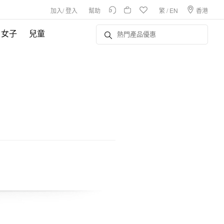
加入
/
登入
幫助
繁
/
EN
香港
女子
兒童