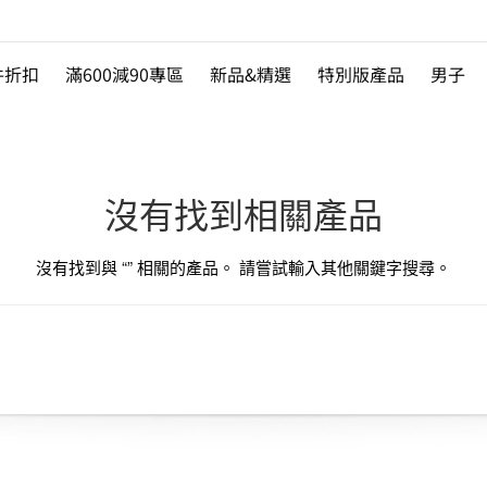
件折扣
滿600減90專區
新品&精選
特別版產品
男子
沒有找到相關產品
沒有找到與 “
” 相關的產品。 請嘗試輸入其他關鍵字搜尋。