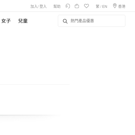
加入
/
登入
幫助
繁
/
EN
香港
女子
兒童