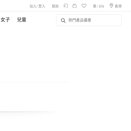
加入
/
登入
幫助
繁
/
EN
香港
女子
兒童