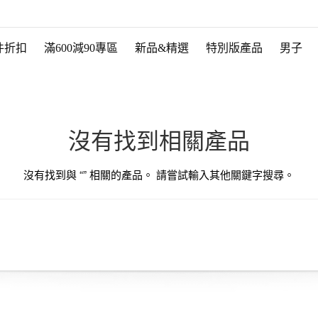
件折扣
滿600減90專區
新品&精選
特別版產品
男子
沒有找到相關產品
沒有找到與 “
” 相關的產品。 請嘗試輸入其他關鍵字搜尋。