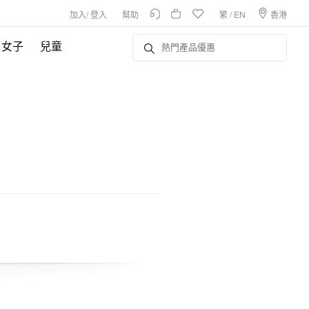
加入
/
登入
幫助
繁
/
EN
香港
女子
兒童