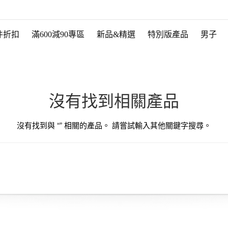
件折扣
滿600減90專區
新品&精選
特別版產品
男子
沒有找到相關產品
沒有找到與 “
” 相關的產品。 請嘗試輸入其他關鍵字搜尋。