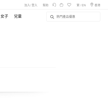
加入
/
登入
幫助
繁
/
EN
香港
女子
兒童