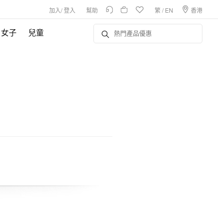
加入
/
登入
幫助
繁
/
EN
香港
女子
兒童