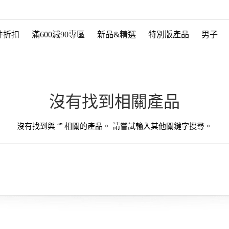
件折扣
滿600減90專區
新品&精選
特別版產品
男子
沒有找到相關產品
沒有找到與 “
” 相關的產品。 請嘗試輸入其他關鍵字搜尋。