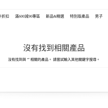
件折扣
滿600減90專區
新品&精選
特別版產品
男子
沒有找到相關產品
沒有找到與 “
” 相關的產品。 請嘗試輸入其他關鍵字搜尋。