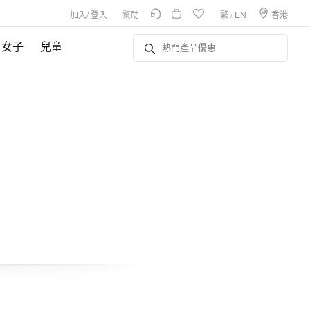
加入
/
登入
幫助
繁
/
EN
香港
女子
兒童