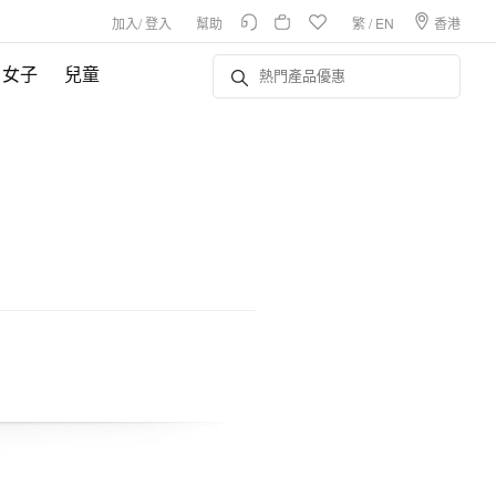
加入
/
登入
幫助
繁
/
EN
香港
女子
兒童