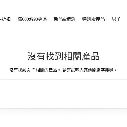
件折扣
滿600減90專區
新品&精選
特別版產品
男子
沒有找到相關產品
沒有找到與 “
” 相關的產品。 請嘗試輸入其他關鍵字搜尋。