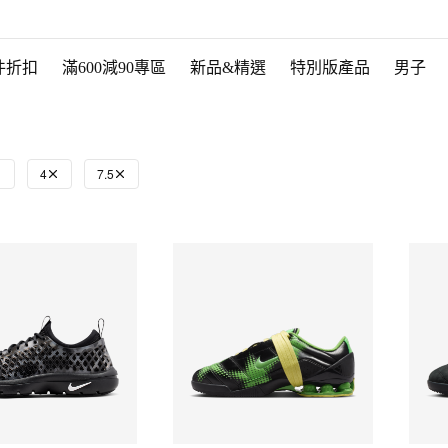
件折扣
滿600減90專區
新品&精選
特別版產品
男子
4
7.5