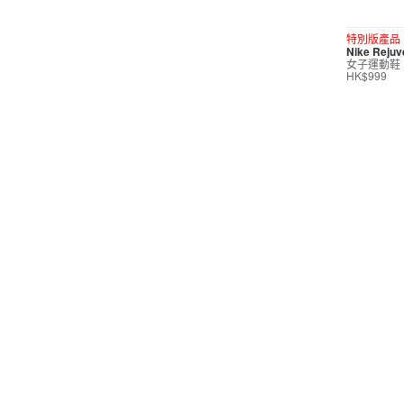
短褲
特別版產品
Nike Reju
運動內衣
女子運動鞋
HK$999
短裙/連身裙
配件/裝備
鞋類
休閒
按價格選購
0
299
599
799
999
∞
產品折扣