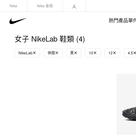
Nike
Nike 會員
熱門產品單
女子 NikeLab 鞋類 (4)
NikeLab
休閒
黑
10
12
4.5
快速選購
(1)
鞋類
運動衛衣/套頭衫
長褲/緊身褲
外套/馬甲
上裝/T-Shirts