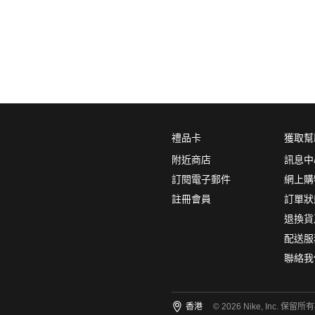
0
5折
6折
7折
8折
∞
產品分類
鞋類
品牌
禮品卡
獲取幫
NikeLab
附近商店
訊息中
Nike Sportswear
訂閱電子郵件
網上購
註冊會員
訂單狀
顏色
(1)
退換貨
配送服
聯絡我
尺碼
(5)
香港
© 2026 Nike, Inc. 保留所