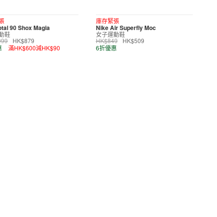
張
庫存緊張
otal 90 Shox Magia
Nike Air Superfly Moc
動鞋
女子運動鞋
099
HK$879
HK$849
HK$509
惠
滿HK$600減HK$90
6折優惠