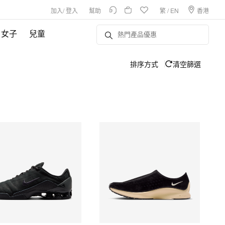
加入
/
登入
幫助
繁
/
EN
香港
女子
兒童
排序方式
清空篩選