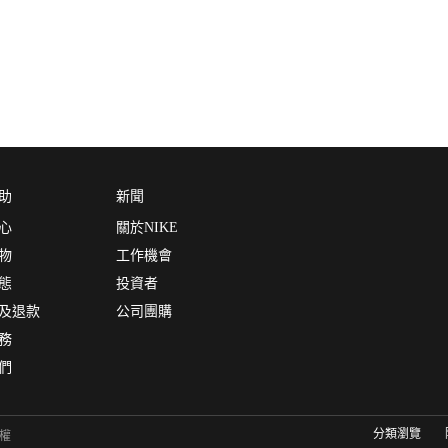
助
新聞
心
關於NIKE
物
工作機會
態
投資者
及退款
公司團購
務
們
分類瀏覽
有權