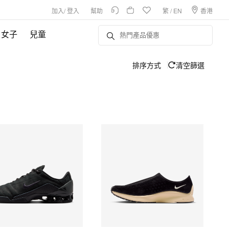
加入
/
登入
幫助
繁
/
EN
香港
女子
兒童
排序方式
清空篩選