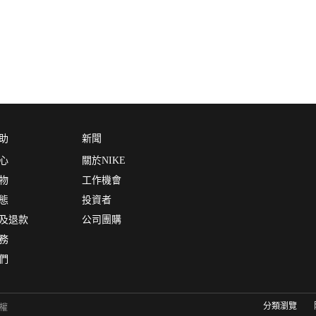
助
新聞
心
關於NIKE
物
工作機會
態
投資者
及退款
公司團購
務
們
分類瀏覽
有權