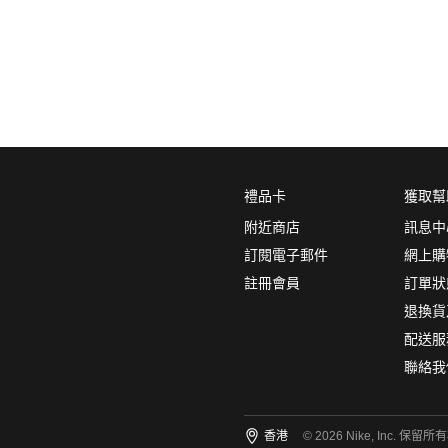
0
5折
6折
7折
8折
∞
產品分類
鞋類
品牌
禮品卡
獲取幫
NikeLab
附近商店
訊息中
Nike Sportswear
訂閱電子郵件
網上購
註冊會員
訂單狀
顏色
(1)
退換貨
配送服
聯絡我
尺碼
(7)
香港
© 2026 Nike, Inc. 保留所