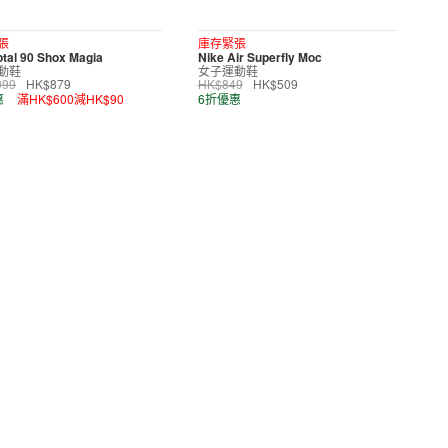
張
庫存緊張
otal 90 Shox Magia
Nike Air Superfly Moc
動鞋
女子運動鞋
099
HK$879
HK$849
HK$509
惠
滿HK$600減HK$90
6折優惠