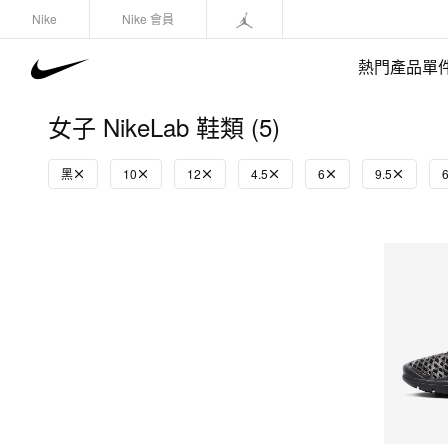
Nike
Nike 會員
熱門產品單
女子 NikeLab 鞋類 (5)
黑
10
12
4.5
6
9.5
6
快速選購
(1)
鞋類
運動衛衣/套頭衫
長褲/緊身褲
外套/馬甲
上裝/T-Shirts