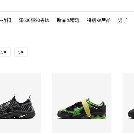
件折扣
滿600減90專區
新品&精選
特別版產品
男子
.5
5