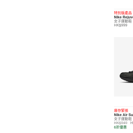
短褲
特別版產品
Nike Reju
運動內衣
女子運動鞋
HK$999
短裙/連身裙
配件/裝備
鞋類
休閒
按價格選購
0
299
599
799
999
∞
庫存緊張
Nike Air Su
女子運動鞋
產品折扣
HK$949
H
6折優惠