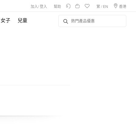
加入
/
登入
幫助
繁
/
EN
香港
女子
兒童