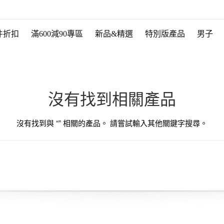
件折扣
滿600減90專區
新品&精選
特別版產品
男子
沒有找到相關產品
沒有找到與 “
” 相關的產品。 請嘗試輸入其他關鍵字搜尋。