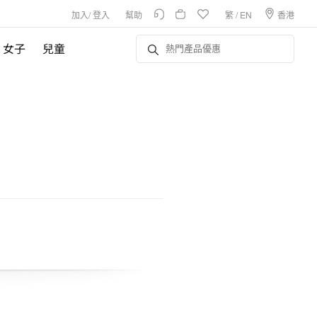
加入
/
登入
幫助
繁
/
EN
香港
女子
兒童