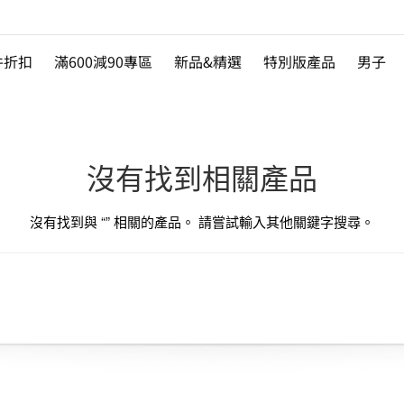
件折扣
滿600減90專區
新品&精選
特別版產品
男子
沒有找到相關產品
沒有找到與 “
” 相關的產品。 請嘗試輸入其他關鍵字搜尋。