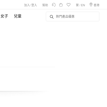
加入
/
登入
幫助
繁
/
EN
香港
女子
兒童