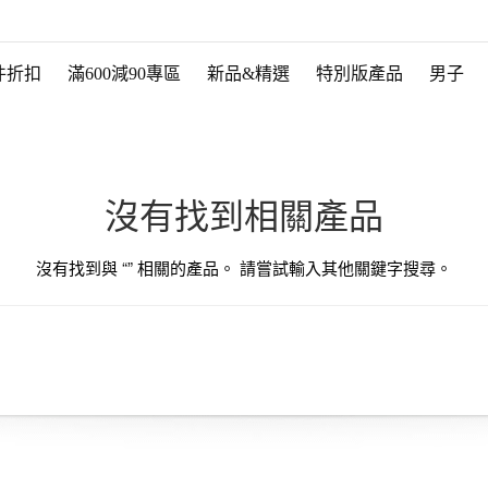
件折扣
滿600減90專區
新品&精選
特別版產品
男子
沒有找到相關產品
沒有找到與 “
” 相關的產品。 請嘗試輸入其他關鍵字搜尋。