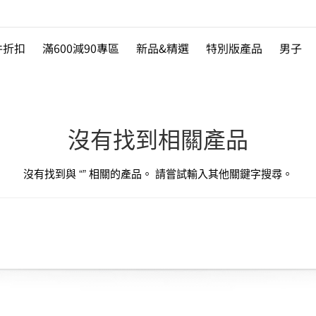
件折扣
滿600減90專區
新品&精選
特別版產品
男子
沒有找到相關產品
沒有找到與 “
” 相關的產品。 請嘗試輸入其他關鍵字搜尋。