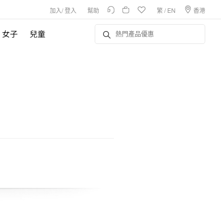
加入
/
登入
幫助
繁
/
EN
香港
女子
兒童