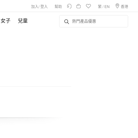
加入
/
登入
幫助
繁
/
EN
香港
女子
兒童