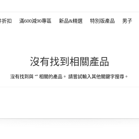
件折扣
滿600減90專區
新品&精選
特別版產品
男子
沒有找到相關產品
沒有找到與 “
” 相關的產品。 請嘗試輸入其他關鍵字搜尋。