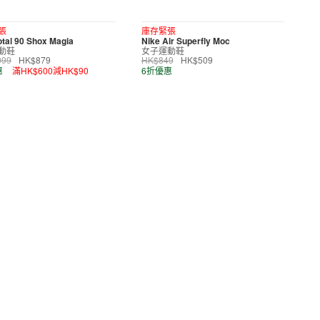
張
庫存緊張
otal 90 Shox Magia
Nike Air Superfly Moc
動鞋
女子運動鞋
099
HK$879
HK$849
HK$509
惠
滿HK$600減HK$90
6折優惠