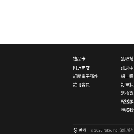
0
5折
6折
7折
8折
∞
產品分類
鞋類
品牌
禮品卡
獲取幫
NikeLab
附近商店
訊息中
Nike Sportswear
訂閱電子郵件
網上購
註冊會員
訂單狀
顏色
(1)
退換貨
配送服
聯絡我
尺碼
(7)
香港
© 2026 Nike, Inc. 保留所