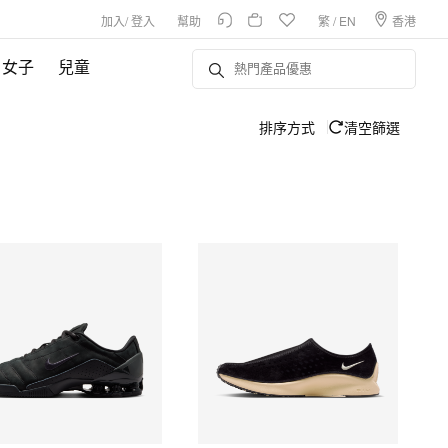
加入
/
登入
幫助
繁
/
EN
香港
女子
兒童
排序方式
清空篩選