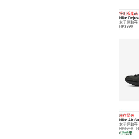
短褲
特別版產品
Nike Reju
運動內衣
女子運動鞋
HK$999
短裙/連身裙
配件/裝備
鞋類
休閒
按價格選購
0
299
599
799
999
∞
庫存緊張
Nike Air Su
女子運動鞋
產品折扣
HK$949
H
6折優惠