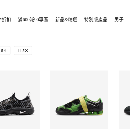
件折扣
滿600減90專區
新品&精選
特別版產品
男子
5
11.5