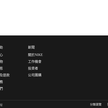
助
新聞
心
關於NIKE
物
工作機會
態
投資者
及退款
公司團購
務
們
分類瀏覽
有權