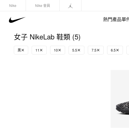
Nike
Nike 會員
熱門產品單
女子 NikeLab 鞋類 (5)
黑
11
10
5.5
7.5
6.5
快速選購
(1)
鞋類
運動衛衣/套頭衫
長褲/緊身褲
外套/馬甲
上裝/T-Shirts