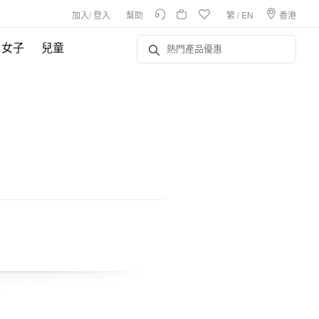
加入
/
登入
幫助
繁
/
EN
香港
女子
兒童