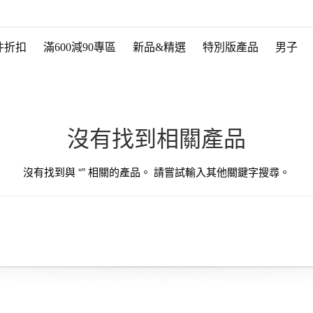
件折扣
滿600減90專區
新品&精選
特別版產品
男子
沒有找到相關產品
沒有找到與 “
” 相關的產品。 請嘗試輸入其他關鍵字搜尋。