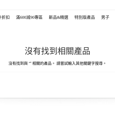
件折扣
滿600減90專區
新品&精選
特別版產品
男子
沒有找到相關產品
沒有找到與 “
” 相關的產品。 請嘗試輸入其他關鍵字搜尋。