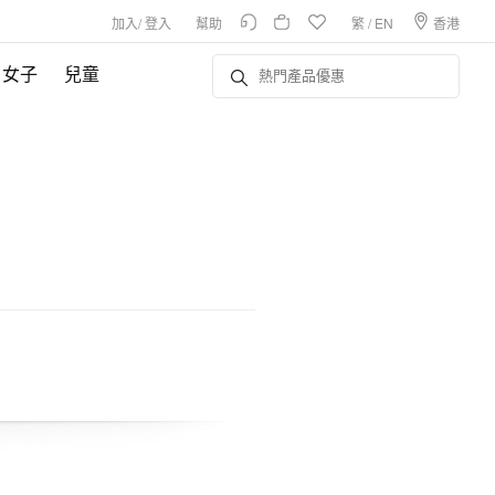
加入
/
登入
幫助
繁
/
EN
香港
女子
兒童