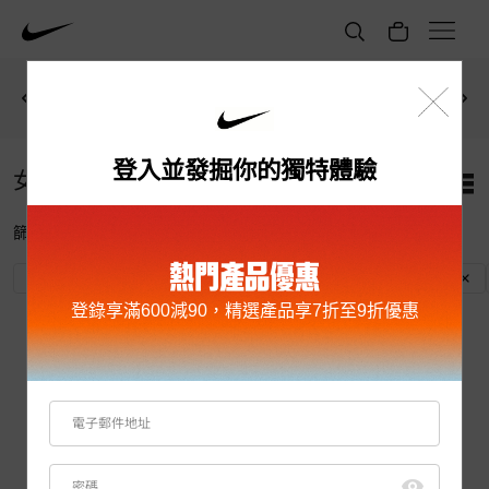
會員購買任何產品滿HK$800
立即選購
查看詳情
即可獲
HK$150優惠編號
！
登入並發掘你的獨特體驗
女子 NIKELAB 鞋類 (4)
篩選條件
排序方式
熱門產品優惠
休閒
黑
11
10
7
5.5
7.5
11.5
登錄享滿600減90，精選產品享7折至9折優惠