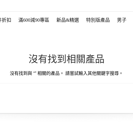
件折扣
滿600減90專區
新品&精選
特別版產品
男子
沒有找到相關產品
沒有找到與 “
” 相關的產品。 請嘗試輸入其他關鍵字搜尋。