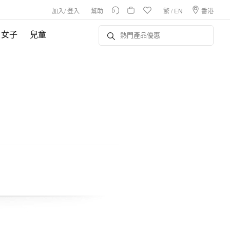
加入
/
登入
幫助
繁
/
EN
香港
女子
兒童