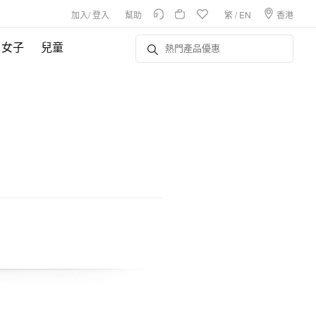
加入
/
登入
幫助
繁
/
EN
香港
女子
兒童