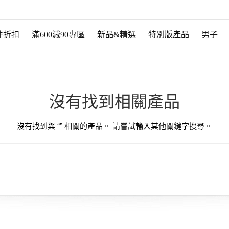
件折扣
滿600減90專區
新品&精選
特別版產品
男子
沒有找到相關產品
沒有找到與 “
” 相關的產品。 請嘗試輸入其他關鍵字搜尋。