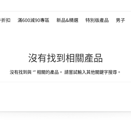
件折扣
滿600減90專區
新品&精選
特別版產品
男子
沒有找到相關產品
沒有找到與 “
” 相關的產品。 請嘗試輸入其他關鍵字搜尋。