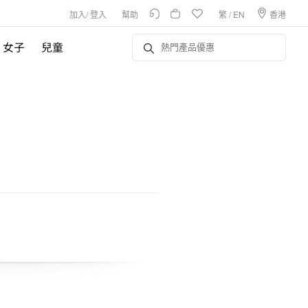
加入
/
登入
幫助
繁
/
EN
香港
女子
兒童