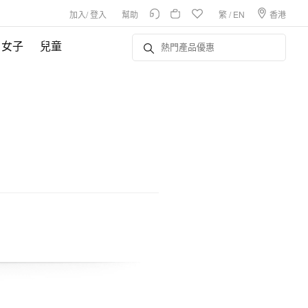
加入
/
登入
幫助
繁
/
EN
香港
女子
兒童