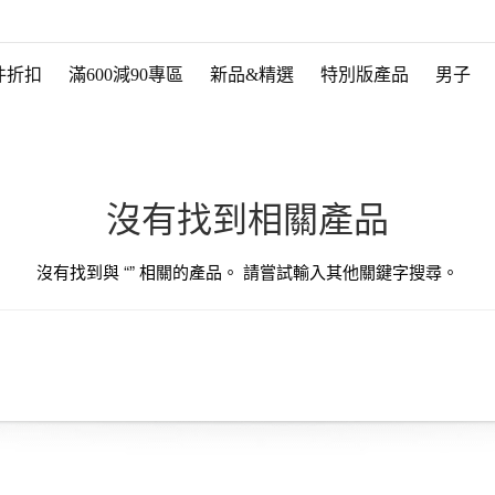
件折扣
滿600減90專區
新品&精選
特別版產品
男子
沒有找到相關產品
沒有找到與 “
” 相關的產品。 請嘗試輸入其他關鍵字搜尋。