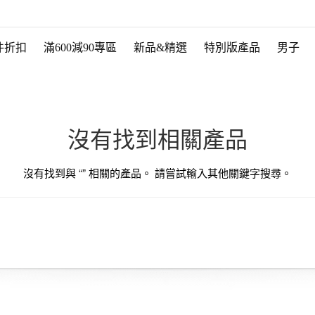
件折扣
滿600減90專區
新品&精選
特別版產品
男子
沒有找到相關產品
沒有找到與 “
” 相關的產品。 請嘗試輸入其他關鍵字搜尋。