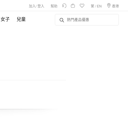
加入
/
登入
幫助
繁
/
EN
香港
女子
兒童