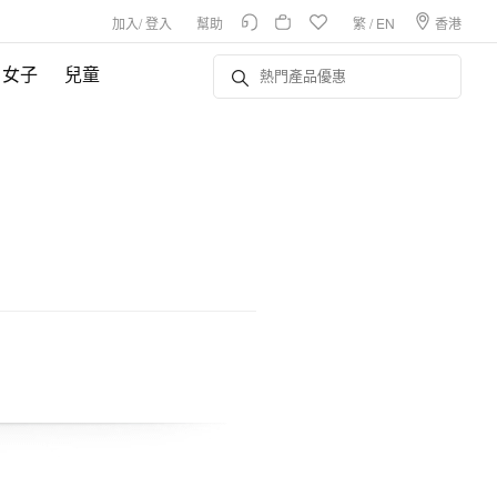
加入
/
登入
幫助
繁
/
EN
香港
女子
兒童