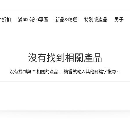
件折扣
滿600減90專區
新品&精選
特別版產品
男子
沒有找到相關產品
沒有找到與 “
” 相關的產品。 請嘗試輸入其他關鍵字搜尋。