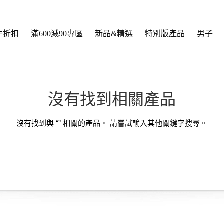
件折扣
滿600減90專區
新品&精選
特別版產品
男子
沒有找到相關產品
沒有找到與 “
” 相關的產品。 請嘗試輸入其他關鍵字搜尋。