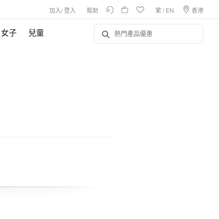
加入
/
登入
幫助
繁
/
EN
香港
女子
兒童