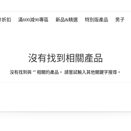
件折扣
滿600減90專區
新品&精選
特別版產品
男子
沒有找到相關產品
沒有找到與 “
” 相關的產品。 請嘗試輸入其他關鍵字搜尋。