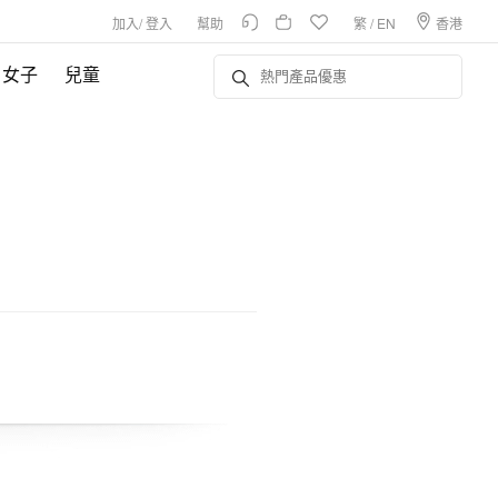
加入
/
登入
幫助
繁
/
EN
香港
女子
兒童