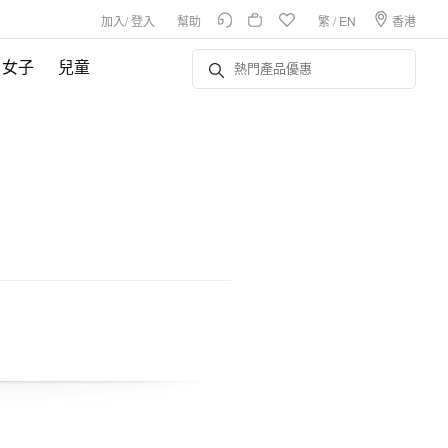
加入
/
登入
幫助
繁
/
EN
香港
女子
兒童