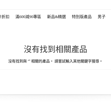
件折扣
滿600減90專區
新品&精選
特別版產品
男子
沒有找到相關產品
沒有找到與 “
” 相關的產品。 請嘗試輸入其他關鍵字搜尋。