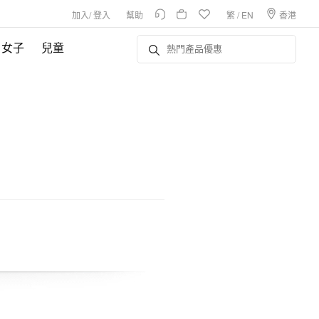
加入
/
登入
幫助
繁
/
EN
香港
女子
兒童