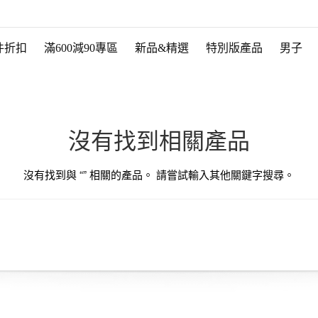
件折扣
滿600減90專區
新品&精選
特別版產品
男子
沒有找到相關產品
沒有找到與 “
” 相關的產品。 請嘗試輸入其他關鍵字搜尋。