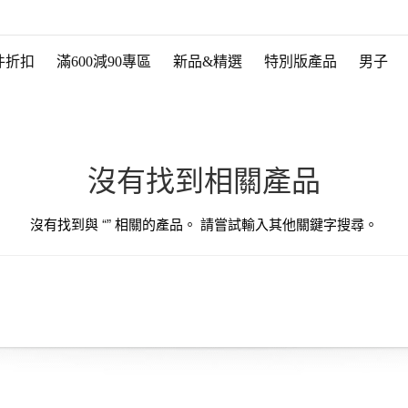
件折扣
滿600減90專區
新品&精選
特別版產品
男子
沒有找到相關產品
沒有找到與 “
” 相關的產品。 請嘗試輸入其他關鍵字搜尋。