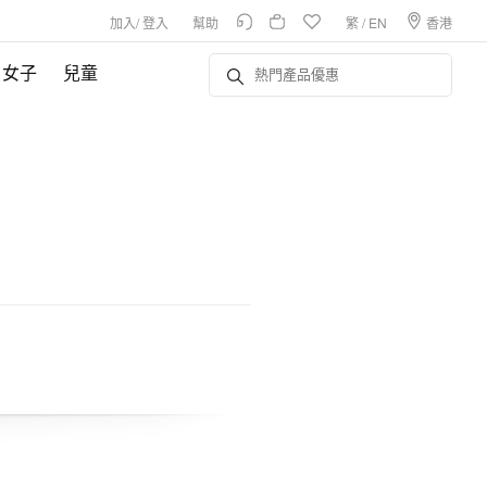
加入
/
登入
幫助
繁
/
EN
香港
女子
兒童