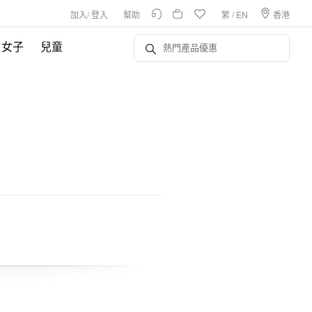
加入
/
登入
幫助
繁
/
EN
香港
女子
兒童