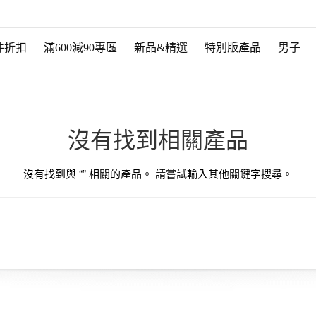
件折扣
滿600減90專區
新品&精選
特別版產品
男子
沒有找到相關產品
沒有找到與 “
” 相關的產品。 請嘗試輸入其他關鍵字搜尋。