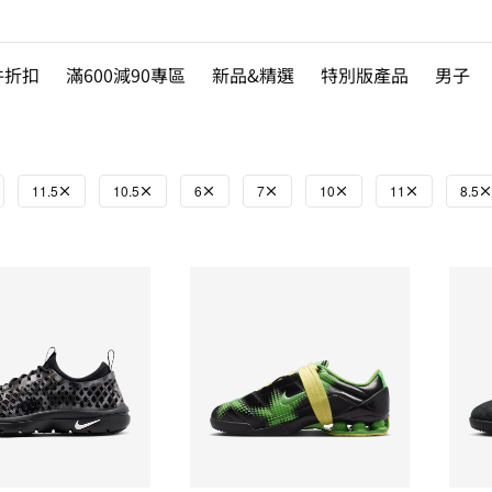
件折扣
滿600減90專區
新品&精選
特別版產品
男子
11.5
10.5
6
7
10
11
8.5