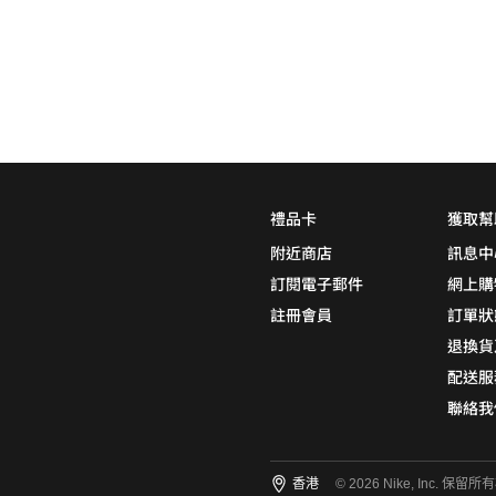
0
5折
6折
7折
8折
∞
產品分類
鞋類
品牌
禮品卡
獲取幫
NikeLab
附近商店
訊息中
Nike Sportswear
訂閱電子郵件
網上購
註冊會員
訂單狀
退換貨
顏色
(1)
配送服
聯絡我
尺碼
(11)
香港
© 2026 Nike, Inc. 保留所