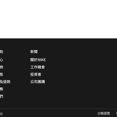
助
新聞
心
關於NIKE
物
工作機會
態
投資者
及退款
公司團購
務
們
分類瀏覽
有權