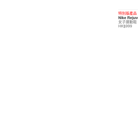
短褲
特別版產品
Nike Reju
運動內衣
女子運動鞋
HK$999
短裙/連身裙
配件/裝備
鞋類
休閒
按價格選購
0
299
599
799
999
∞
產品折扣