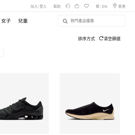
加入
/
登入
幫助
繁
/
EN
香港
女子
兒童
排序方式
清空篩選