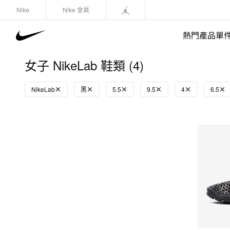
Nike
Nike 會員
熱門產品單
女子 NikeLab 鞋類 (4)
NikeLab
黑
5.5
9.5
4
6.5
快速選購
(1)
鞋類
運動衛衣/套頭衫
長褲/緊身褲
外套/馬甲
上裝/T-Shirts