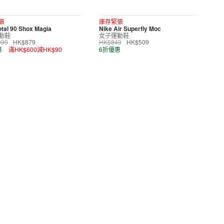
張
庫存緊張
otal 90 Shox Magia
Nike Air Superfly Moc
動鞋
女子運動鞋
099
HK$879
HK$849
HK$509
惠
滿HK$600減HK$90
6折優惠