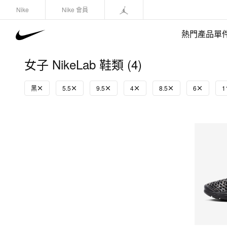
Nike
Nike 會員
熱門產品單
女子 NikeLab 鞋類 (4)
黑
5.5
9.5
4
8.5
6
1
快速選購
(1)
鞋類
運動衛衣/套頭衫
長褲/緊身褲
外套/馬甲
上裝/T-Shirts