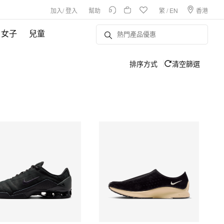
加入
/
登入
幫助
繁
/
EN
香港
女子
兒童
排序方式
清空篩選