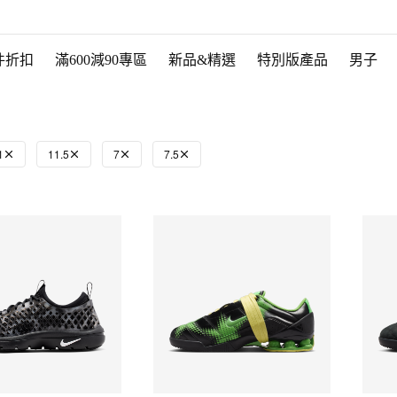
件折扣
滿600減90專區
新品&精選
特別版產品
男子
1
11.5
7
7.5