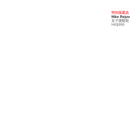
短褲
特別版產品
Nike Reju
運動內衣
女子運動鞋
HK$999
短裙/連身裙
配件/裝備
鞋類
休閒
按價格選購
0
299
599
799
999
∞
產品折扣