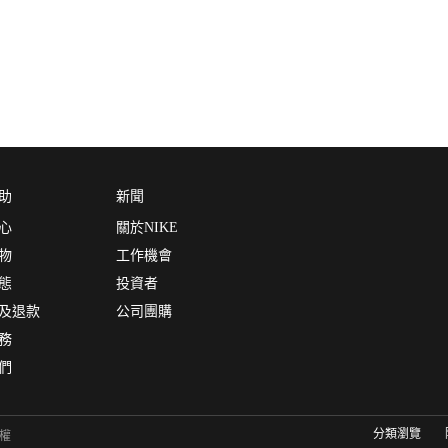
助
新聞
心
關於NIKE
物
工作機會
態
投資者
及退款
公司團購
務
們
分類瀏覽
有權