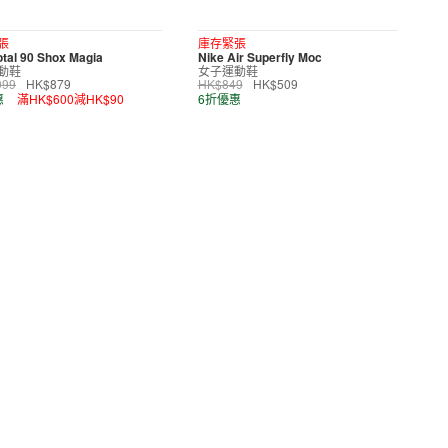
張
庫存緊張
otal 90 Shox Magia
Nike Air Superfly Moc
動鞋
女子運動鞋
099
HK$879
HK$849
HK$509
惠
滿HK$600減HK$90
6折優惠