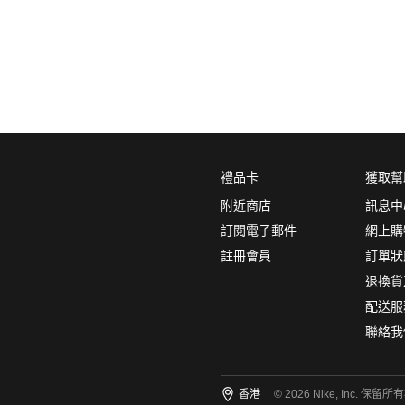
0
5折
6折
7折
8折
∞
產品分類
鞋類
品牌
禮品卡
獲取幫
NikeLab
附近商店
訊息中
Nike Sportswear
訂閱電子郵件
網上購
註冊會員
訂單狀
顏色
(1)
退換貨
配送服
聯絡我
尺碼
(9)
香港
© 2026 Nike, Inc. 保留所