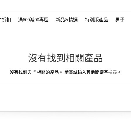
件折扣
滿600減90專區
新品&精選
特別版產品
男子
沒有找到相關產品
沒有找到與 “
” 相關的產品。 請嘗試輸入其他關鍵字搜尋。