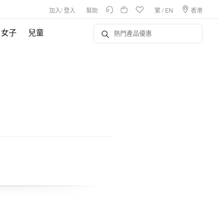
加入
/
登入
幫助
繁
/
EN
香港
女子
兒童