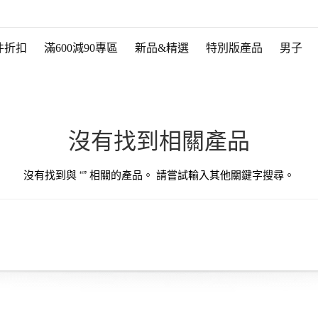
件折扣
滿600減90專區
新品&精選
特別版產品
男子
沒有找到相關產品
沒有找到與 “
” 相關的產品。 請嘗試輸入其他關鍵字搜尋。