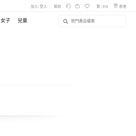
加入
/
登入
幫助
繁
/
EN
香港
女子
兒童